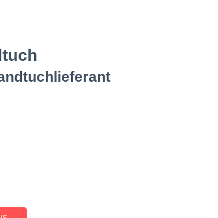
dtuch
andtuchlieferant
NS