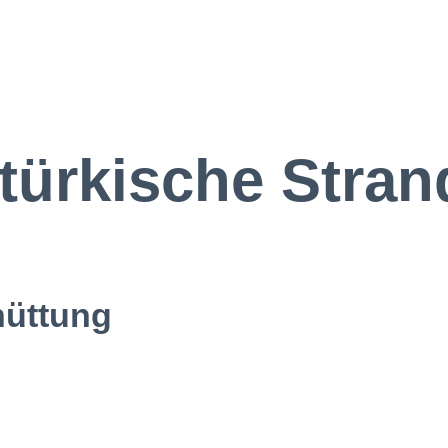
 türkische Stra
hüttung