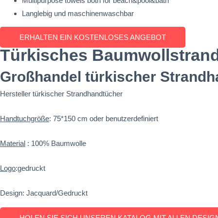
Multipurpose towels both for beach&pool&bath
Langlebig und maschinenwaschbar
ERHALTEN EIN KOSTENLOSES ANGEBOT
Türkisches Baumwollstran
Großhandel türkischer Strandh
Hersteller türkischer Strandhandtücher
Handtuchgröße
: 75*150 cm oder benutzerdefiniert
Material
: 100% Baumwolle
Logo
:gedruckt
Design: Jacquard/Gedruckt
HOLEN SIE SICH UNSEREN KATALOG MIT ALLEN DESIG