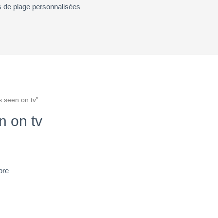
es de plage personnalisées
s seen on tv
”
n on tv