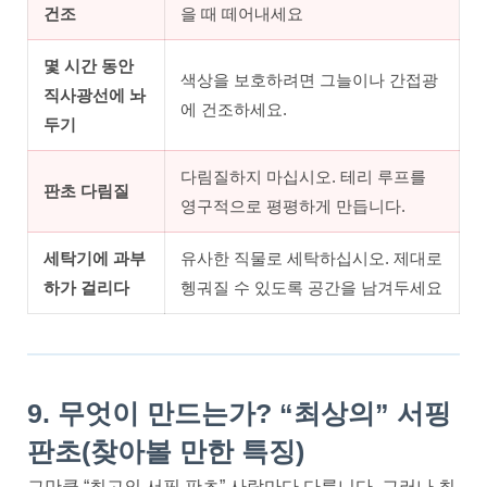
건조
을 때 떼어내세요
몇 시간 동안
색상을 보호하려면 그늘이나 간접광
직사광선에 놔
에 건조하세요.
두기
다림질하지 마십시오. 테리 루프를
판초 다림질
영구적으로 평평하게 만듭니다.
세탁기에 과부
유사한 직물로 세탁하십시오. 제대로
하가 걸리다
헹궈질 수 있도록 공간을 남겨두세요
9. 무엇이 만드는가? “최상의” 서핑
판초(찾아볼 만한 특징)
그만큼 “최고의 서핑 판초” 사람마다 다릅니다. 그러나 최