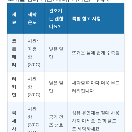
건조기
재
세탁
는 괜찮
특별 참고 사항
료
온도
나요?
코
시원~
튼
따뜻
낮은 열
뜨거운 물에 쉽게 수축됨
테
함
만
리
(30°C)
터
시원
낮은 열
세탁할 때마다 더욱 부드
키
함
만
러워집니다
면
(30°C)
시원
극
섬유 유연제는 절대 사용
함
공기 건
세
하지 마세요. 면과 별도
(30°C
조 선호
사
로 세탁하세요.