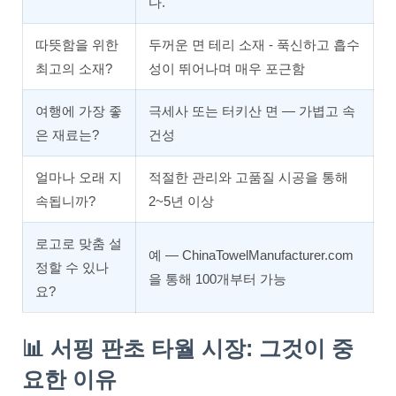
다.
따뜻함을 위한
두꺼운 면 테리 소재 - 푹신하고 흡수
최고의 소재?
성이 뛰어나며 매우 포근함
여행에 가장 좋
극세사 또는 터키산 면 — 가볍고 속
은 재료는?
건성
얼마나 오래 지
적절한 관리와 고품질 시공을 통해
속됩니까?
2~5년 이상
로고로 맞춤 설
예 — ChinaTowelManufacturer.com
정할 수 있나
을 통해 100개부터 가능
요?
📊 서핑 판초 타월 시장: 그것이 중
요한 이유