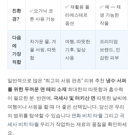
✅ 재활용 폴
✅ 예 — 재
친환
✅오가닉 코
리에스테르
생 가능한
경?
튼 사용 가능
옵션
작물
다음
차가운 물, 겨
여행, 따뜻한
프리미엄
에
울 서핑, 따뜻
기후, 일상
브랜드, 민
가장
함
사용
감한 피부
적합
일반적으로 많은 “최고의 서핑 판초” 리뷰 추천
냉수 서퍼
를 위한 두꺼운 면 테리 소재
최대한의 따뜻함과 흡수력
이 필요한 분. 반면에,
극세사 및 터키산 면
따뜻한 날씨에
여행이나 서핑을 할 때 더 좋은 선택입니다. 당신은 우리
의 범위를 탐색할 수 있습니다
면화 비치 타월
그리고
극
세사 비치 타월
우리가 작업하는 재료의 품질을 확인하세
요.