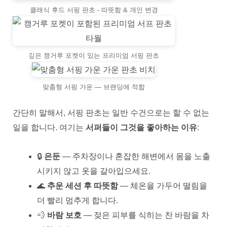
클래식 후드 서핑 판초 - 따뜻함 & 개인 변경
깊은 캥거루 포켓이 있는 프리미엄 서핑 판초
맞춤형 서핑 가운 — 브랜딩에 적합
간단히 말해서, 서핑 판초는 일반 수건으로는 할 수 없는
일을 합니다. 여기는
서퍼들이 그것을 좋아하는 이유
:
🔒
은둔
— 주차장이나 혼잡한 해변에서 몸을 노출
시키지 않고 옷을 갈아입으세요.
🌊
추운 세션 후 따뜻함
— 체온을 가두어 떨림을
더 빨리 멈추게 합니다.
💨
바람 보호
— 젖은 피부를 식히는 찬 바람을 차