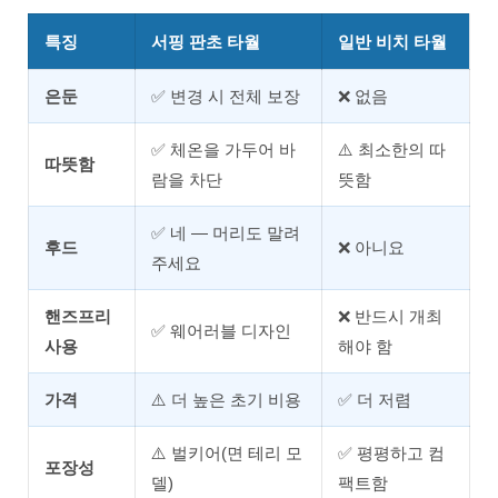
특징
서핑 판초 타월
일반 비치 타월
은둔
✅ 변경 시 전체 보장
❌ 없음
✅ 체온을 가두어 바
⚠️ 최소한의 따
따뜻함
람을 차단
뜻함
✅ 네 — 머리도 말려
후드
❌ 아니요
주세요
핸즈프리
❌ 반드시 개최
✅ 웨어러블 디자인
사용
해야 함
가격
⚠️ 더 높은 초기 비용
✅ 더 저렴
⚠️ 벌키어(면 테리 모
✅ 평평하고 컴
포장성
델)
팩트함