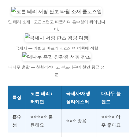
면 테리 소재 - 고급스럽고 따뜻하며 흡수성이 뛰어납니
다.
극세사 — 가볍고 빠르게 건조되며 여행에 적합
대나무 혼합 — 친환경적이고 부드러우며 천연 항균 성
분
코튼 테리 /
극세사/재생
대나무 블
특징
터키면
폴리에스터
렌드
흡수
⭐⭐⭐⭐⭐ 훌
⭐⭐⭐⭐ 아
⭐⭐⭐ 좋음
성
륭해요
주 좋아요