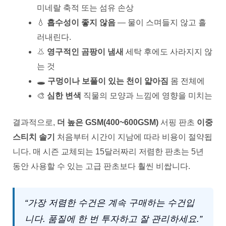
미네랄 축적 또는 섬유 손상
💧
흡수성이 좋지 않음
— 물이 스며들지 않고 흘
러내린다.
👃
영구적인 곰팡이 냄새
세탁 후에도 사라지지 않
는 것
🕳️
구멍이나 보풀이 있는 천이 얇아짐
몸 전체에
🎨
심한 변색
직물의 모양과 느낌에 영향을 미치는
결과적으로,
더 높은 GSM(400~600GSM)
서핑 판초
이중
스티치 솔기
처음부터 시간이 지남에 따라 비용이 절약됩
니다. 매 시즌 교체되는 15달러짜리 저렴한 판초는 5년
동안 사용할 수 있는 고급 판초보다 훨씬 비쌉니다.
“가장 저렴한 수건은 계속 구매하는 수건입
니다. 품질에 한 번 투자하고 잘 관리하세요.”