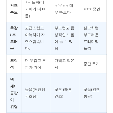
⭐⭐ 느림(터
건조
⭐⭐⭐⭐⭐ 매
키어가 더 빠
⭐⭐⭐ 중간
속도
우 빠르다
름)
촉감
고급스럽고
부드럽고 합
실크처럼
/ 부
아늑하며 자
성적인 느낌
부드러운
드러
연스럽습니
이 들 수 있
프리미엄
움
다.
음
느낌
포장
더 무겁고 부
가볍고 작은
중간 무게
성
피가 커짐
팩
냄
새/
높음(천천히
낮은 (빠른
낮음(천연
곰팡
건조됨)
건조)
항균)
이
위험